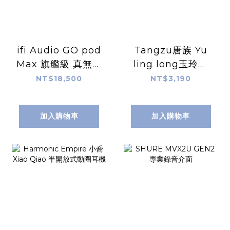
ifi Audio GO pod
Tangzu唐族 Yu
Max 旗艦級 真無線
ling long玉玲瓏
耳機模組
隨身平衡DAC耳機
NT$18,500
NT$3,190
擴大機
加入購物車
加入購物車