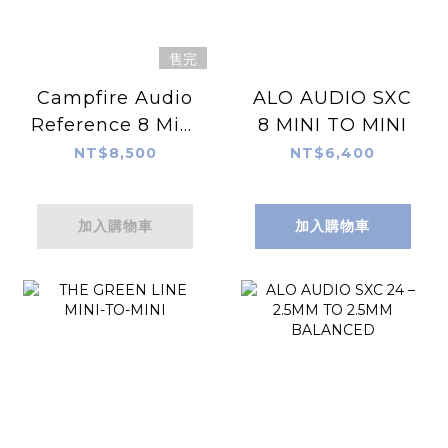
售完
Campfire Audio
ALO AUDIO SXC
Reference 8 Mini
8 MINI TO MINI
to Mini
NT$8,500
NT$6,400
加入購物車
加入購物車