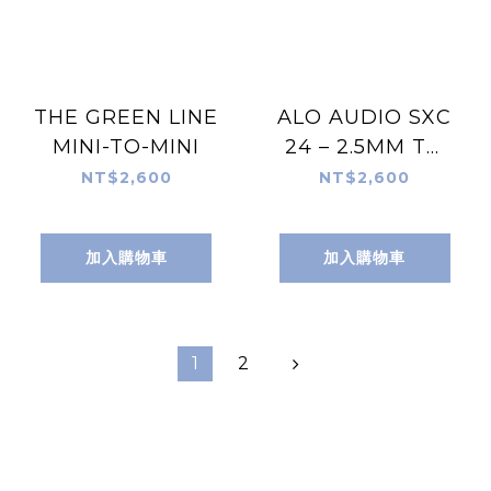
THE GREEN LINE
ALO AUDIO SXC
MINI-TO-MINI
24 – 2.5MM TO
2.5MM
NT$2,600
NT$2,600
BALANCED
加入購物車
加入購物車
1
2