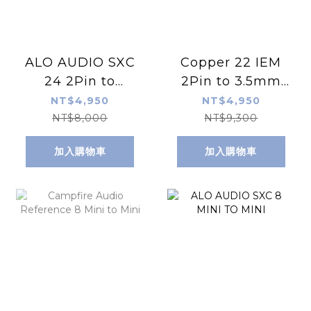
ALO AUDIO SXC
Copper 22 IEM
24 2Pin to
2Pin to 3.5mm
3.5mm Cable (
Cable ( C-22T-
NT$4,950
NT$4,950
S-24T-JH-AM )
JH-AM )
NT$8,000
NT$9,300
加入購物車
加入購物車