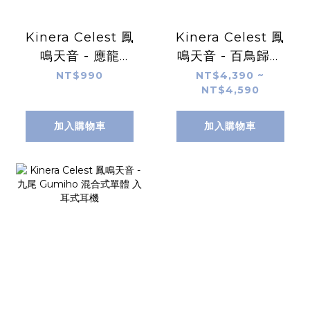
Kinera Celest 鳳
Kinera Celest 鳳
鳴天音 - 應龍
鳴天音 - 百鳥歸巢
Wyvern Pro 麥克
PhoenixCall 五混
NT$990
NT$4,390 ~
NT$4,590
風監聽入耳式耳機
合單元 入耳式耳機
加入購物車
加入購物車