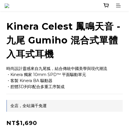
Kinera Celest 鳳鳴天音 -
九尾 Gumiho 混合式單體
入耳式耳機
時尚設計靈感來自九尾狐，結合傳統中國美學與現代潮流
・Kinera 獨家 10mm SPD™ 平面驅動單元
・客製 Kinera BA 驅動器
・腔體3D列印配合多重工序製成
全店，全站滿千免運
NT$1,690