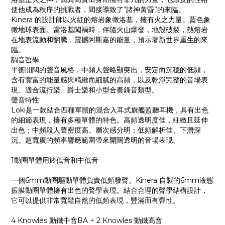
使他成為秩序的挑戰者，間接導致了“諸神黃昏”的來臨。
Kinera 的設計師以火紅的熔岩象徵洛基，擁有火之力量。藍色象
徵地球表面。當洛基闖禍時，伴隨火山爆發，地殼破裂，熱熔岩
在地表流動和翻騰，震撼阿斯嘉的能量，預示著新世界重生的來
臨。
調音哲學
平衡開闊的聲音風格，中頻人聲略顯突出，安定而沉穩的低頻，
含有豐富的能量感與精緻而細膩的高頻，以及乾淨完整的音場表
現。適合流行樂、爵士樂和小型合奏錄音類型。
聲音特性
Loki是一款結合四種單體的混合入耳式旗艦監聽耳機，具有出色
的細節表現，擁有多種單體的特色。高頻透明度佳，細緻且延伸
出色；中頻段人聲密度高、層次感分明；低頻解析佳、下潛深
沉。超寬廣的頻率響應範圍帶來開闊透明的音場表現。
1動圈單體用於低音和中低音
一個6mm動圈驅動單體負責低頻發聲。Kinera 自製的6mm液態
振膜動圈單體擁有出色的聲學表現。結合合理的聲學結構設計，
它可以提供非常寬鬆自然的低頻表現，豐滿而有彈性。
4 Knowles 動鐵中音BA + 2 Knowles 動鐵高音