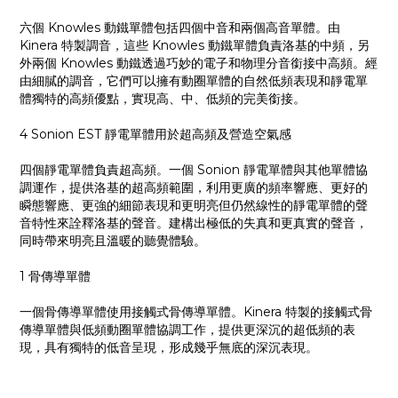
六個 Knowles 動鐵單體包括四個中音和兩個高音單體。由
Kinera 特製調音，這些 Knowles 動鐵單體負責洛基的中頻，另
外兩個 Knowles 動鐵透過巧妙的電子和物理分音銜接中高頻。經
由細膩的調音，它們可以擁有動圈單體的自然低頻表現和靜電單
體獨特的高頻優點，實現高、中、低頻的完美銜接。
4 Sonion EST 靜電單體用於超高頻及營造空氣感
四個靜電單體負責超高頻。一個 Sonion 靜電單體與其他單體協
調運作，提供洛基的超高頻範圍，利用更廣的頻率響應、更好的
瞬態響應、更強的細節表現和更明亮但仍然線性的靜電單體的聲
音特性來詮釋洛基的聲音。建構出極低的失真和更真實的聲音，
同時帶來明亮且溫暖的聽覺體驗。
1 骨傳導單體
一個骨傳導單體使用接觸式骨傳導單體。Kinera 特製的接觸式骨
傳導單體與低頻動圈單體協調工作，提供更深沉的超低頻的表
現，具有獨特的低音呈現，形成幾乎無底的深沉表現。