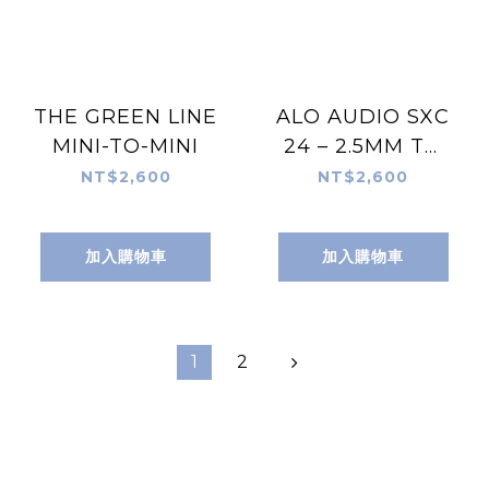
THE GREEN LINE
ALO AUDIO SXC
MINI-TO-MINI
24 – 2.5MM TO
2.5MM
NT$2,600
NT$2,600
BALANCED
加入購物車
加入購物車
1
2