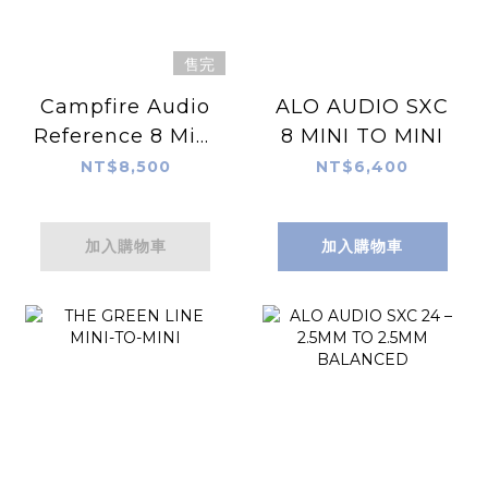
售完
Campfire Audio
ALO AUDIO SXC
Reference 8 Mini
8 MINI TO MINI
to Mini
NT$8,500
NT$6,400
加入購物車
加入購物車