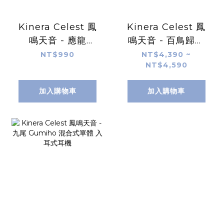
Kinera Celest 鳳
Kinera Celest 鳳
鳴天音 - 應龍
鳴天音 - 百鳥歸巢
Wyvern Pro 麥克
PhoenixCall 五混
NT$990
NT$4,390 ~
NT$4,590
風監聽入耳式耳機
合單元 入耳式耳機
加入購物車
加入購物車