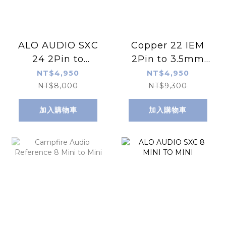
ALO AUDIO SXC
Copper 22 IEM
24 2Pin to
2Pin to 3.5mm
3.5mm Cable (
Cable ( C-22T-
NT$4,950
NT$4,950
S-24T-JH-AM )
JH-AM )
NT$8,000
NT$9,300
加入購物車
加入購物車