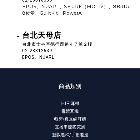
02-28816353
EPOS、NUARL、SHURE（MOTIV）、8BitDo
8位堂、GulitKit、PowerA
台北天母店
台北市士林區德行西路４７號２樓
02-28312639
EPOS、NUARL
商品類別
HIFI耳機
電競耳機
藍牙/真無線耳機
直播串流麥克風
遊戲遙桿/手把週邊