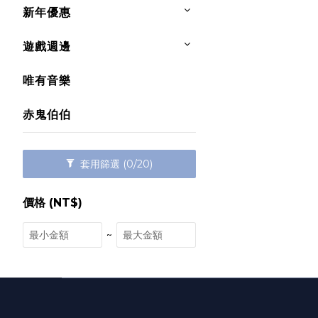
新年優惠
遊戲週邊
唯有音樂
赤鬼伯伯
套用篩選
(0/20)
價格 (NT$)
~