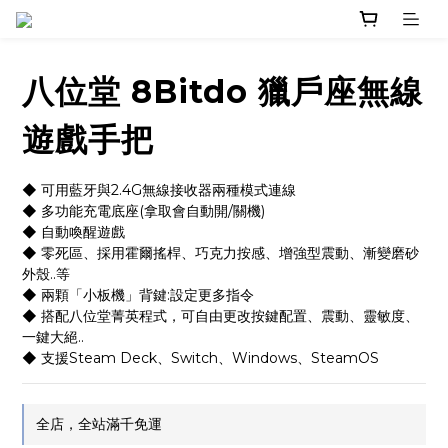
八位堂 8Bitdo 獵戶座無線
遊戲手把
◆ 可用藍牙與2.4G無線接收器兩種模式連線
◆ 多功能充電底座(拿取會自動開/關機)
◆ 自動喚醒遊戲
◆ 零死區、採用霍爾搖桿、巧克力按感、增強型震動、漸變磨砂
外殼..等
◆ 兩顆「小板機」背鍵:設定更多指令
◆ 搭配八位堂菁英程式，可自由更改按鍵配置、震動、靈敏度、
一鍵大絕..
◆ 支援Steam Deck、Switch、Windows、SteamOS
全店，全站滿千免運