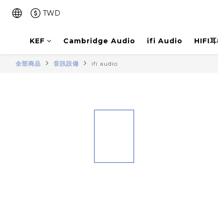
TWD
KEF
Cambridge Audio
ifi Audio
HIFI
全部商品
音訊設備
ifi audio