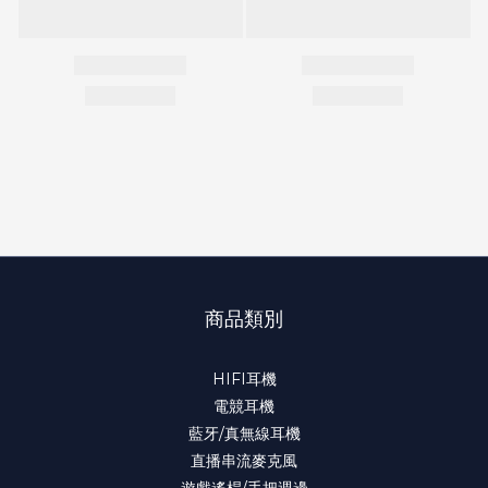
商品類別
HIFI耳機
電競耳機
藍牙/真無線耳機
直播串流麥克風
遊戲遙桿/手把週邊