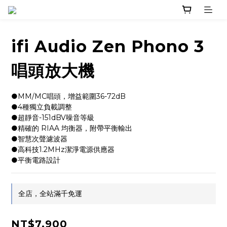
ifi Audio Zen Phono 3
唱頭放大機
●MM/MC唱頭，增益範圍36-72dB
●4種獨立負載調整
●超靜音-151dBV噪音等級
●精確的 RIAA 均衡器，附帶平衡輸出
●智慧次聲濾波器
●高科技1.2MHz潔淨電源供應器
●平衡電路設計
全店，全站滿千免運
NT$7,900