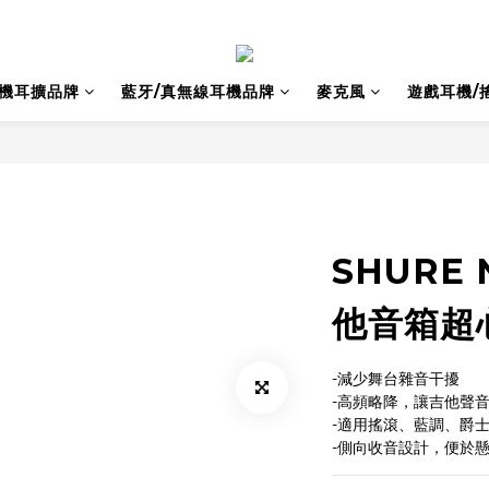
耳機耳擴品牌
藍牙/真無線耳機品牌
麥克風
遊戲耳機/
SHURE 
他音箱超
-減少舞台雜音干擾
-高頻略降，讓吉他聲
-適用搖滾、藍調、爵
-側向收音設計，便於