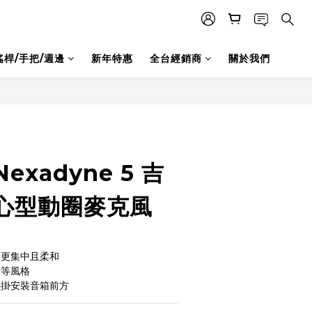
搖桿/手把/週邊
新年特惠
全台經銷商
關於我們
立即購買
Nexadyne 5 吉
心型動圈麥克風
音更集中且柔和
士等風格
懸掛安裝音箱前方