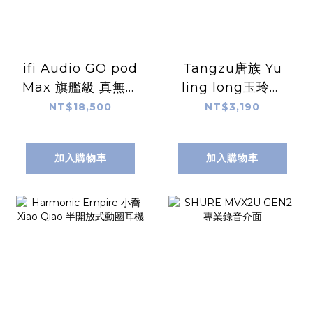
ifi Audio GO pod
Tangzu唐族 Yu
Max 旗艦級 真無線
ling long玉玲瓏
耳機模組
隨身平衡DAC耳機
NT$18,500
NT$3,190
擴大機
加入購物車
加入購物車