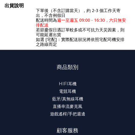
出貨說明
下單後（不含訂購當天），約 2-3
個工作天寄
出，不含例假日
配送時間為
週一至週五 09:00 - 16:30，六日無安
排配送
若節慶假日遇訂單較多或不可抗力天災因素，則
可能延遲出貨
如選 [宅配]：實際配送狀況將依照宅配司機安排
之路線而定
商品類別
HIFI耳機
電競耳機
藍牙/真無線耳機
直播串流麥克風
遊戲遙桿/手把週邊
顧客服務