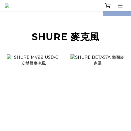
prev
next
SHURE 麥克風