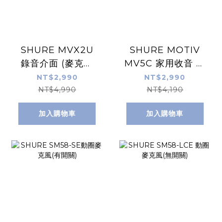
SHURE MVX2U
SHURE MOTIV
錄音介面 (麥克風
MV5C 家用收音 數
XLR/USB
位電容式麥克風 附
NT$2,990
NT$2,990
XLR/USB -C轉接
麥克風立架（Mac /
NT$4,990
NT$4,190
頭)
PC)
加入購物車
加入購物車