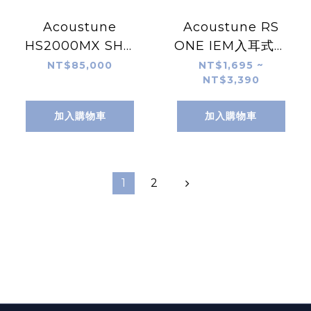
Acoustune
Acoustune RS
HS2000MX SHO
ONE IEM入耳式監
-笙- MKIII
聽耳機
NT$85,000
NT$1,695 ~
NT$3,390
加入購物車
加入購物車
1
2