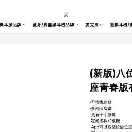
耳機耳擴品牌
藍牙/真無線耳機品牌
麥克風
遊戲耳機/
(新版)八位
座青春版
-可插拔線材
-多兩個肩鍵
-更新十字按鍵
-霍爾搖桿和板機
-App可以客製按鍵位