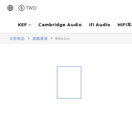
TWD
KEF
Cambridge Audio
ifi Audio
HIFI
全部商品
遊戲週邊
8BitDo