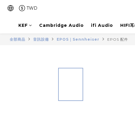
TWD
KEF
Cambridge Audio
ifi Audio
HIFI
全部商品
音訊設備
EPOS｜Sennheiser
EPOS 配件