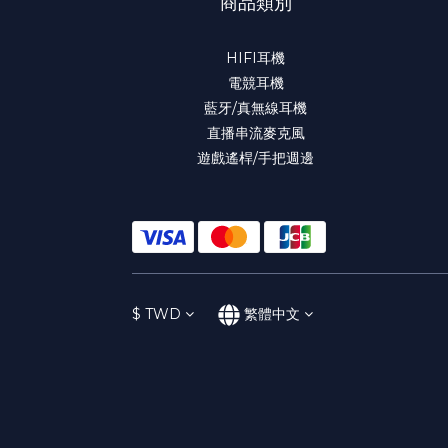
商品類別
HIFI耳機
電競耳機
藍牙/真無線耳機
直播串流麥克風
遊戲遙桿/手把週邊
$
TWD
繁體中文