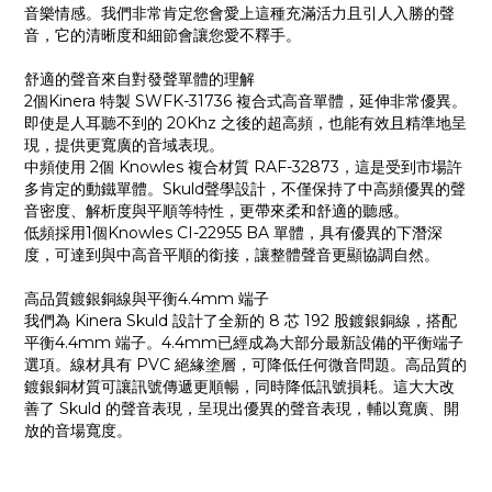
音樂情感。我們非常肯定您會愛上這種充滿活力且引人入勝的聲
音，它的清晰度和細節會讓您愛不釋手。
舒適的聲音來自對發聲單體的理解
2個Kinera 特製 SWFK-31736 複合式高音單體，延伸非常優異。
即使是人耳聽不到的 20Khz 之後的超高頻，也能有效且精準地呈
現，提供更寬廣的音域表現。
中頻使用 2個 Knowles 複合材質 RAF-32873，這是受到市場許
多肯定的動鐵單體。Skuld聲學設計，不僅保持了中高頻優異的聲
音密度、解析度與平順等特性，更帶來柔和舒適的聽感。
低頻採用1個Knowles CI-22955 BA 單體，具有優異的下潛深
度，可達到與中高音平順的銜接，讓整體聲音更顯協調自然。
高品質鍍銀銅線與平衡4.4mm 端子
我們為 Kinera Skuld 設計了全新的 8 芯 192 股鍍銀銅線，搭配
平衡4.4mm 端子。4.4mm已經成為大部分最新設備的平衡端子
選項。線材具有 PVC 絕緣塗層，可降低任何微音問題。高品質的
鍍銀銅材質可讓訊號傳遞更順暢，同時降低訊號損耗。這大大改
善了 Skuld 的聲音表現，呈現出優異的聲音表現，輔以寬廣、開
放的音場寬度。