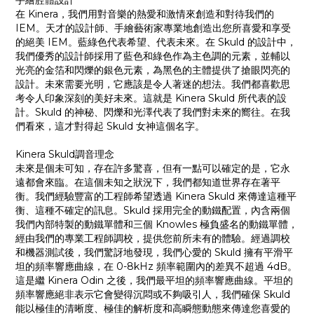
手繪腔體設計
在 Kinera，我們用對音樂的熱愛和激情來創造和對待我們的
IEM。天才的設計師、手繪藝術家專業地創造出您所喜愛和享受
的絕美 IEM。藍綠色代表希望、代表未來。在 Skuld 的設計中，
我們優秀的設計師採用了藍色和綠色作為主色調的元素，並輔以
光亮的金箔和閃爍的銀色元素，為黑色的主體提供了搶眼閃亮的
設計。未來需要光明，它應該是令人著迷的想法。我們都喜歡思
考令人印象深刻的美好未來。這就是 Kinera Skuld 所代表的設
計。Skuld 的神秘、閃爍和光澤代表了我們對未來的嚮往。在我
們看來，這才對得起 Skuld 女神這個名字。
Kinera Skuld調音理念
未來是個未可知，存在許多驚喜，但有一點可以確定的是，它永
遠都會來臨。在這個未知之狀況下，我們都知道世界存在著平
衡。我們經驗豐富的工程師希望透過 Kinera Skuld 來傳達這種平
衡、這種不確定的訊息。Skuld 採用完全的動鐵配置，內含兩個
我們內部特製的動鐵單體和三個 Knowles 極負盛名的動鐵單體，
經由我們的專業工程師調校，提供您前所未有的體驗。經過調校
和機器測試後，我們驚訝地發現，我們心愛的 Skuld 擁有平滑平
坦的頻率響應曲線，在 0-8kHz 頻率範圍內的差異不超過 4dB。
這是繼 Kinera Odin 之後，我們最平坦的頻率響應曲線。平坦的
頻率響應絕非表示它會變得沉悶或不夠吸引人，我們確保 Skuld
能以極佳的清晰度、極佳的解析度和高瞬態動態來傳達您喜愛的