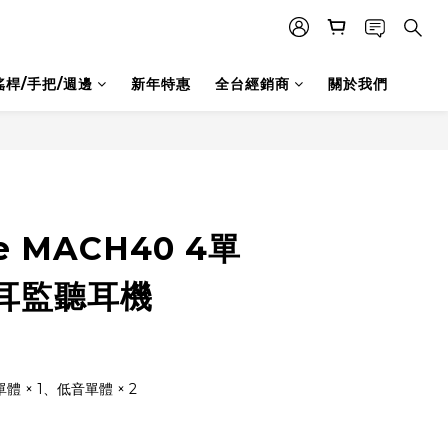
搖桿/手把/週邊
新年特惠
全台經銷商
關於我們
e MACH40 4單
耳監聽耳機
體 × 1、低音單體 × 2