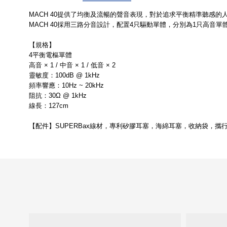
MACH 40提供了均衡及流暢的聲音表現，對於追求平衡精準聽感
MACH 40採用三路分音設計，配置4只驅動單體，分別為1只高音單
【規格】
4平衡電樞單體
高音 × 1 / 中音 × 1 / 低音 × 2
靈敏度：100dB @ 1kHz
頻率響應：10Hz ~ 20kHz
阻抗：30Ω @ 1kHz
線長：127cm
【配件】
SUPERBax線材，專利矽膠耳塞，海綿耳塞，收納袋，攜