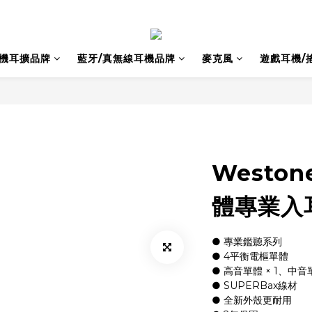
耳機耳擴品牌
藍牙/真無線耳機品牌
麥克風
遊戲耳機/
Weston
體專業入
● 專業鑑聽系列
● 4平衡電樞單體
● 高音單體 × 1、中音單
● SUPERBax線材
● 全新外殼更耐用