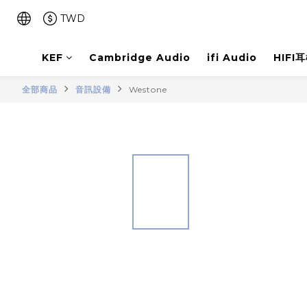
TWD
KEF
Cambridge Audio
ifi Audio
HIFI
全部商品
音訊設備
Westone